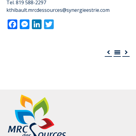
Tel. 819 588-2297
kthibault.mrcdessources@synergieestrie.com
Facebook
Messenger
LinkedIn
Twitter


