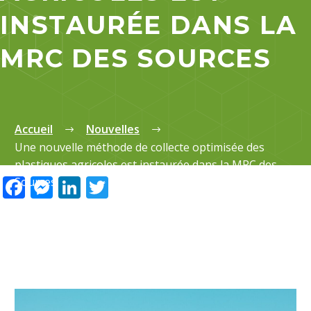
INSTAURÉE DANS LA
MRC DES SOURCES
Accueil
Nouvelles
Une nouvelle méthode de collecte optimisée des
plastiques agricoles est instaurée dans la MRC des
Facebook
Messenger
LinkedIn
Twitter
Sources