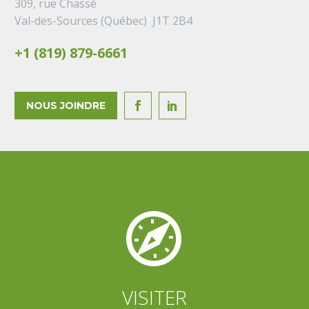
309, rue Chassé
Val-des-Sources (Québec) J1T 2B4
+1 (819) 879-6661
NOUS JOINDRE




VISITER