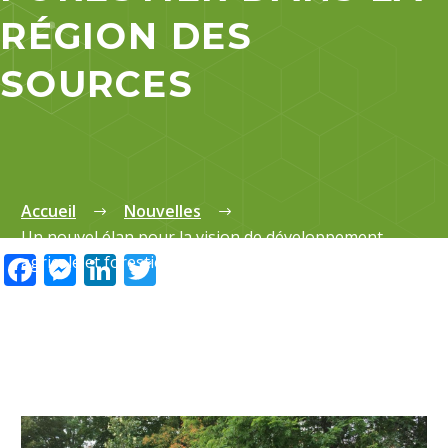
RÉGION DES
SOURCES
Accueil
Nouvelles
Un nouvel élan pour la vision de développement
Facebook
Messenger
LinkedIn
Twitter
agricole et forestier dans la région des Sources