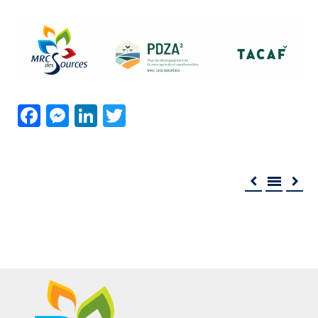
Facebook
Messenger
LinkedIn
Twitter


