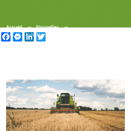
Accueil
Nouvelles
Facebook
Messenger
LinkedIn
Twitter
TACAF – Avis de convocation provisoire – AGA 2020