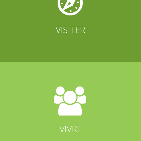


VISITER


VIVRE