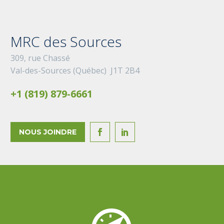
MRC des Sources
309, rue Chassé
Val-des-Sources (Québec) J1T 2B4
+1 (819) 879-6661
NOUS JOINDRE

