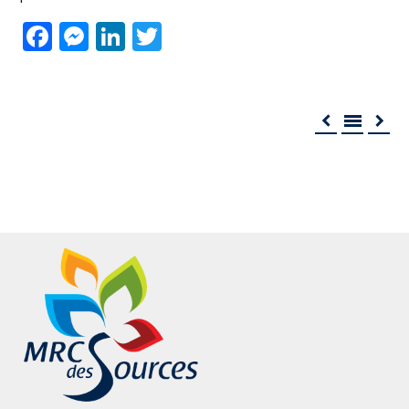
Facebook
Messenger
LinkedIn
Twitter


