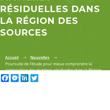
RÉSIDUELLES DANS
LA RÉGION DES
SOURCES
Accueil
Nouvelles
Poursuite de l’étude pour mieux comprendre la
composition des matières résiduelles dans la Région
Facebook
Messenger
LinkedIn
Twitter
des Sources