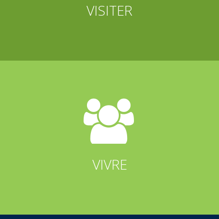
VISITER


VIVRE