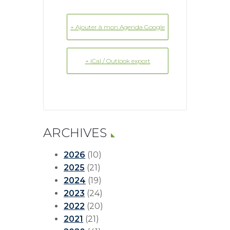
+ Ajouter à mon Agenda Google
+ iCal / Outlook export
ARCHIVES
2026
(10)
2025
(21)
2024
(19)
2023
(24)
2022
(20)
2021
(21)