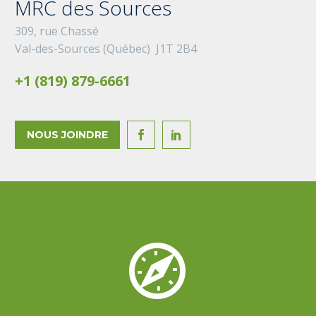
MRC des Sources
309, rue Chassé
Val-des-Sources (Québec) J1T 2B4
+1 (819) 879-6661
NOUS JOINDRE



