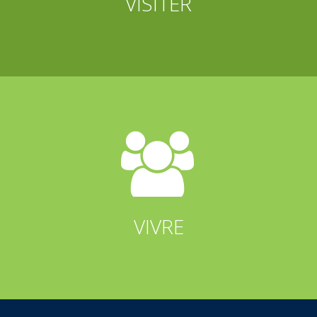
VISITER


VIVRE