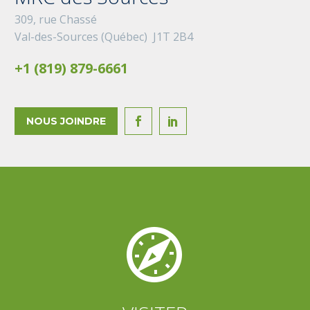
309, rue Chassé
Val-des-Sources (Québec) J1T 2B4
+1 (819) 879-6661
NOUS JOINDRE



