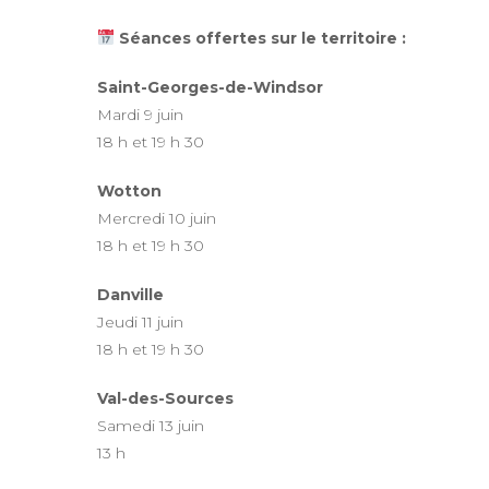
Séances offertes sur le territoire :
Saint-Georges-de-Windsor
Mardi 9 juin
18 h et 19 h 30
Wotton
Mercredi 10 juin
18 h et 19 h 30
Danville
Jeudi 11 juin
18 h et 19 h 30
Val-des-Sources
Samedi 13 juin
13 h