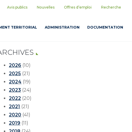
Avis publics
Nouvelles
Offres d’emploi
Recherche
ENT TERRITORIAL
ADMINISTRATION
DOCUMENTATION
ARCHIVES
2026
(10)
2025
(21)
2024
(19)
2023
(24)
2022
(20)
2021
(21)
2020
(41)
2019
(11)
2018
(24)