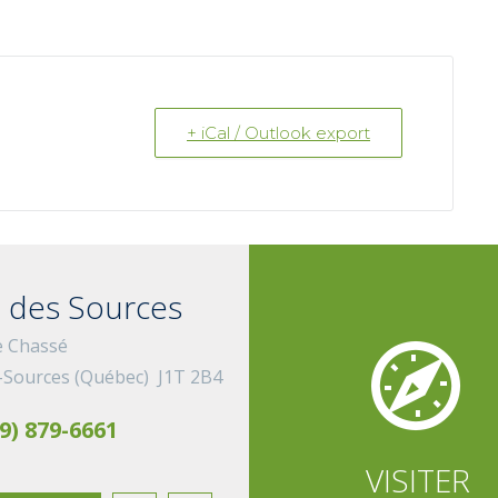
+ iCal / Outlook export
 des Sources


e Chassé
-Sources (Québec) J1T 2B4
9) 879-6661
VISITER