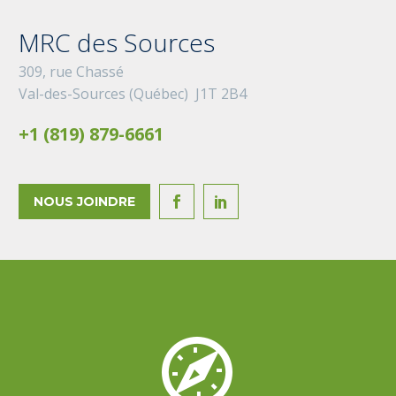
MRC des Sources
309, rue Chassé
Val-des-Sources (Québec) J1T 2B4
+1 (819) 879-6661
NOUS JOINDRE



