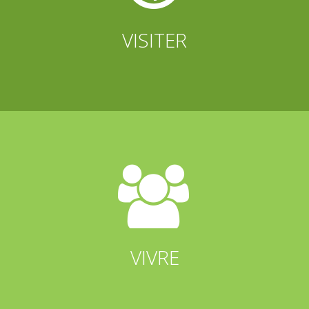
VISITER


VIVRE