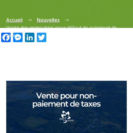
Accueil
Nouvelles
Vente des immeubles pour défaut de paiement de
Facebook
Messenger
LinkedIn
Twitter
taxes