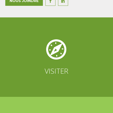
NOUS JOINDRE




VISITER