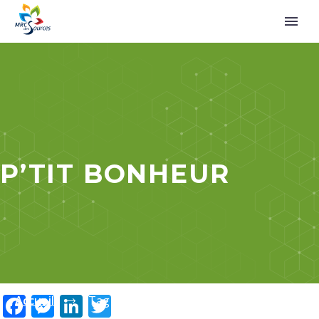
P’TIT BONHEUR
Facebook
Messenger
LinkedIn
Twitter
Accueil
Tag