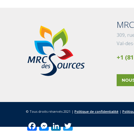
MRC
309, ru
Val-des
+1 (81
NOUS
© Tous droits réservés 2021 |
Politique de confidentialité
|
Politiq
Facebook
Messenger
LinkedIn
Twitter