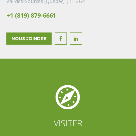
Val-des-Sources (Québec) J1T 2B4
+1 (819) 879-6661
NOUS JOINDRE




VISITER