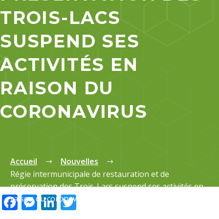
TROIS-LACS
SUSPEND SES
ACTIVITÉS EN
RAISON DU
CORONAVIRUS
Accueil
Nouvelles
Régie intermunicipale de restauration et de
préservation des Trois-Lacs suspend ses activités en
Facebook
Messenger
LinkedIn
Twitter
raison du coronavirus