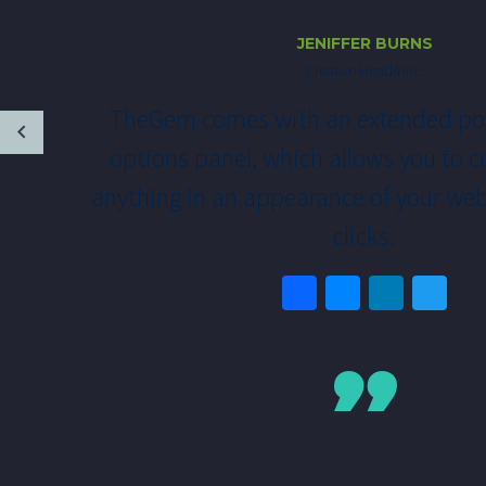
JENIFFER BURNS
Creative Heads Inc.
TheGem comes with an extended po
options panel, which allows you to c
anything in an appearance of your web
clicks.
Facebook
Messeng
Linke
Tw
