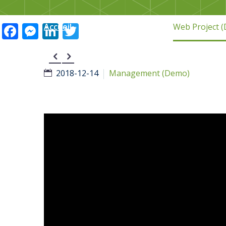
Facebook
Messenger
LinkedIn
Twitter
Accueil
Portfolio Item
Web Project 


2018-12-14
Management (Demo)