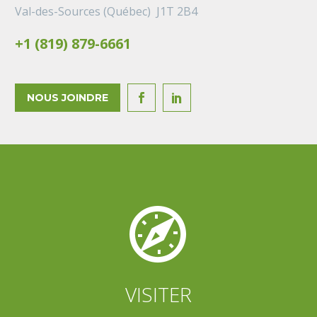
Val-des-Sources (Québec) J1T 2B4
+1 (819) 879-6661
NOUS JOINDRE




VISITER