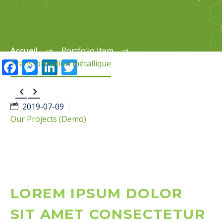
Accueil
Portfolio Item
Facebook
Messenger
LinkedIn
Twitter
Transformation métallique


2019-07-09
Our Projects (Demo)
LOREM IPSUM DOLOR
SIT AMET CONSECTETUR