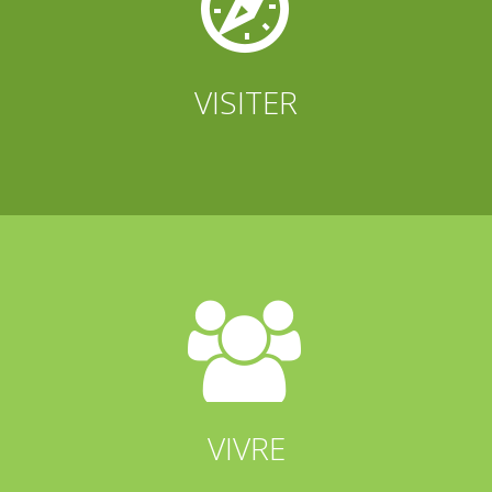


VISITER


VIVRE