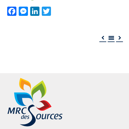
Facebook
Messenger
LinkedIn
Twitter


