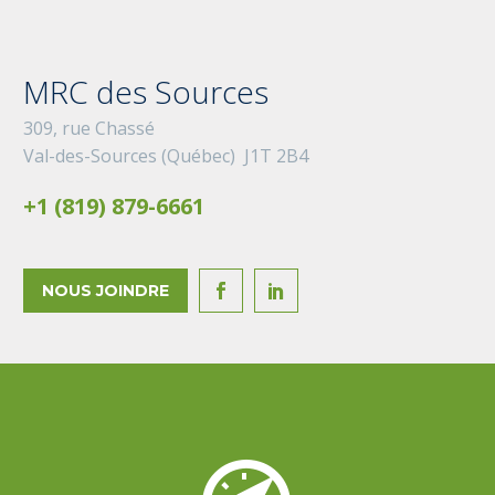
MRC des Sources
309, rue Chassé
Val-des-Sources (Québec) J1T 2B4
+1 (819) 879-6661
NOUS JOINDRE

