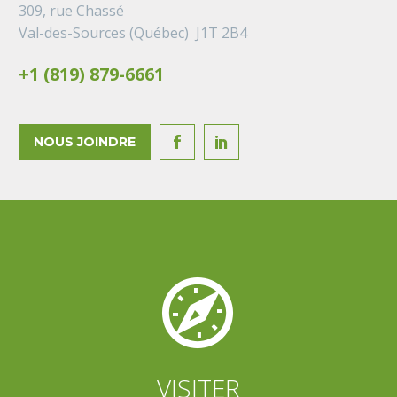
309, rue Chassé
Val-des-Sources (Québec) J1T 2B4
+1 (819) 879-6661
NOUS JOINDRE




VISITER