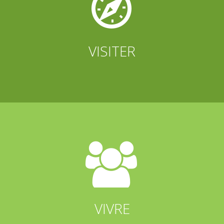


VISITER


VIVRE