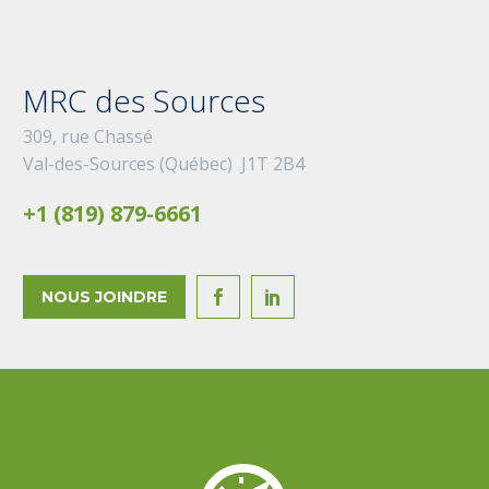
MRC des Sources
309, rue Chassé
Val-des-Sources (Québec) J1T 2B4
+1 (819) 879-6661
NOUS JOINDRE

