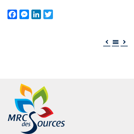
Facebook
Messenger
LinkedIn
Twitter


