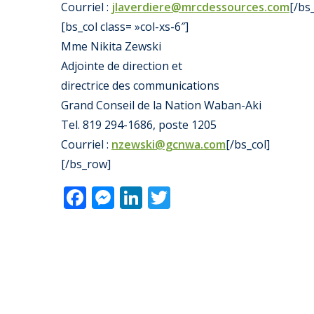
Courriel :
jlaverdiere@mrcdessources.com
[/bs_
[bs_col class= »col-xs-6″]
Mme Nikita Zewski
Adjointe de direction et
directrice des communications
Grand Conseil de la Nation Waban-Aki
Tel. 819 294-1686, poste 1205
Courriel :
nzewski@gcnwa.com
[/bs_col]
[/bs_row]
Facebook
Messenger
LinkedIn
Twitter