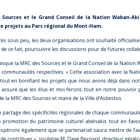
s Sources et le Grand Conseil de la Nation Waban-A
de projets au Parc régional du Mont-Ham.
és sous peu, les deux organisations ont souhaité officialise
de ce fait, poursuivre les discussions pour de futures colla
puisque la MRC des Sources et le Grand Conseil de la Natio
 communautés respectives. « Cette association avec la Nat
ut en bonifiant les projets que nous avons déjà dans notre 
 assure que les élus et moi ferons tout en notre pouvoir 
e la MRC des Sources et maire de la Ville d’Asbestos.
au partage des spécificités régionales de chaque communauté
a promotion du patrimoine culturel abénakis tout en favor
spérons également que ce partenariat saura mettre de l’av
de contribuer », souligne M. Dave Bernard, directeur génér