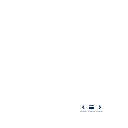


