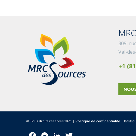
MRC
309, ru
Val-des
+1 (81
NOUS
© Tous droits réservés 2021 |
Politique de confidentialité
|
Politiq
Facebook
Messenger
LinkedIn
Twitter