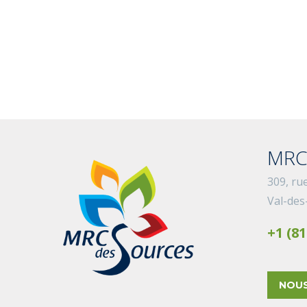
MRC
309, ru
Val-des
+1 (81
NOUS