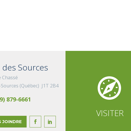
 des Sources


e Chassé
-Sources (Québec) J1T 2B4
9) 879-6661
VISITER
 JOINDRE

